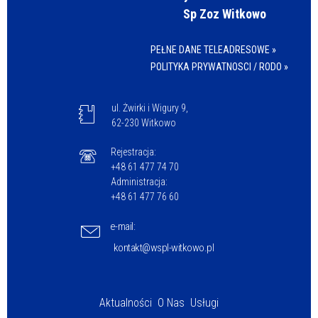
Sp Zoz Witkowo
PEŁNE DANE TELEADRESOWE »
POLITYKA PRYWATNOSCI / RODO »
ul. Żwirki i Wigury 9,
62-230 Witkowo
Rejestracja:
+48 61 477 74 70
Administracja:
+48 61 477 76 60
e-mail:
kontakt@wspl-witkowo.pl
Aktualności
O Nas
Usługi