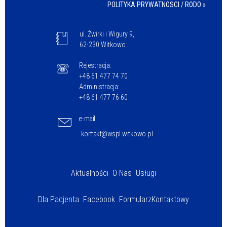
POLITYKA PRYWATNOSCI / RODO »
ul. Żwirki i Wigury 9,
62-230 Witkowo
Rejestracja:
+48 61 477 74 70
Administracja:
+48 61 477 76 60
e-mail:
kontakt@wspl-witkowo.pl
Aktualności
O Nas
Usługi
Dla Pacjenta
Facebook
Formularz
Kontaktowy